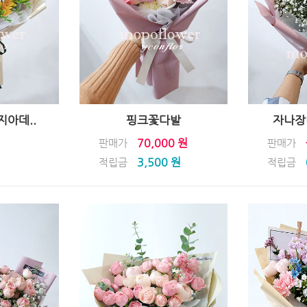
지아데..
핑크꽃다발
자나장
70,000 원
판매가
판매가
3,500 원
적립금
적립금