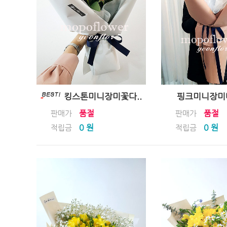
킹스톤미니장미꽃다..
핑크미니장미대
품절
품절
판매가
판매가
0 원
0 원
적립금
적립금