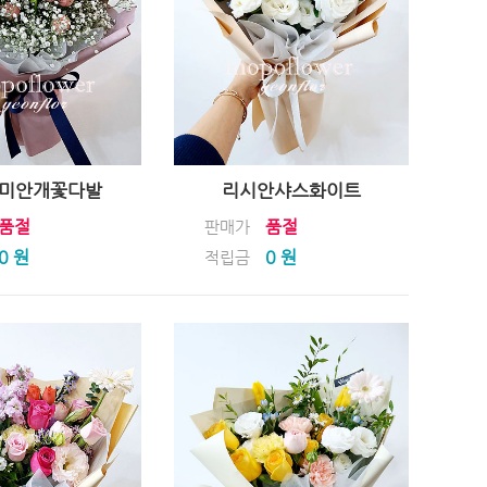
미안개꽃다발
리시안샤스화이트
품절
품절
판매가
0 원
0 원
적립금