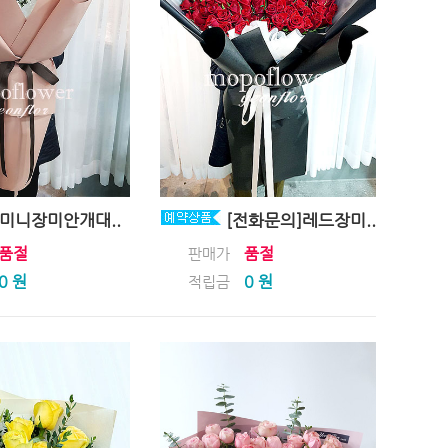
미니장미안개대..
[전화문의]레드장미..
품절
품절
판매가
0 원
0 원
적립금