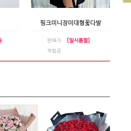
핑크미니장미대형꽃다발
원
판매가
[일시품절]
적립금