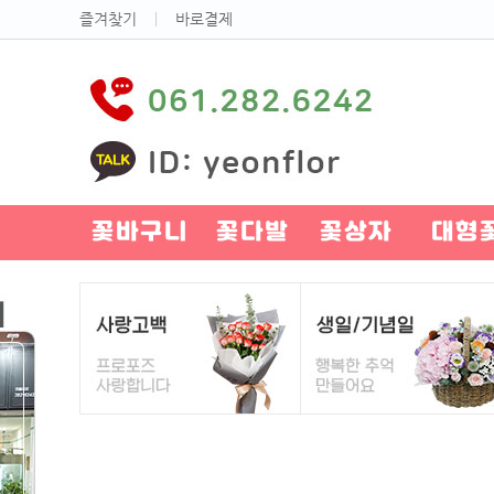
즐겨찾기
ㅣ
바로결제
꽃바구니
꽃다발
꽃상자
대형