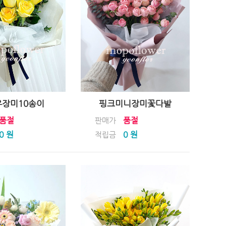
장미10송이
핑크미니장미꽃다발
품절
품절
판매가
0 원
0 원
적립금