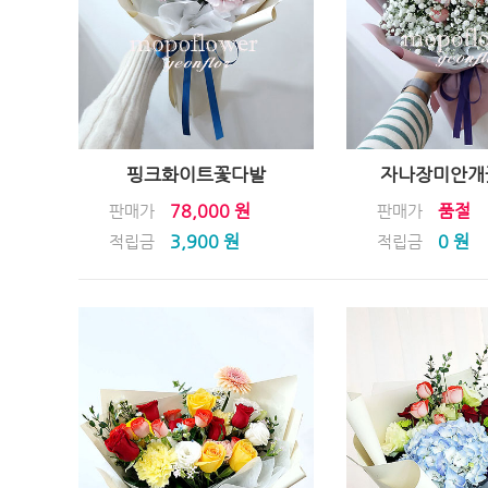
핑크화이트꽃다발
자나장미안개꽃
78,000 원
품절
판매가
판매가
3,900 원
0 원
적립금
적립금