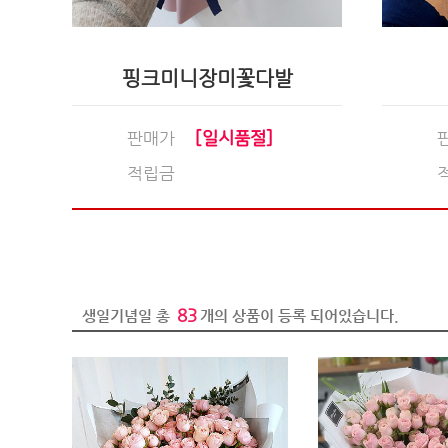
핑크미니장미꽃다발
판매가
[일시품절]
적립금
83
생일기념일 총
개의 상품이 등록 되어있습니다.