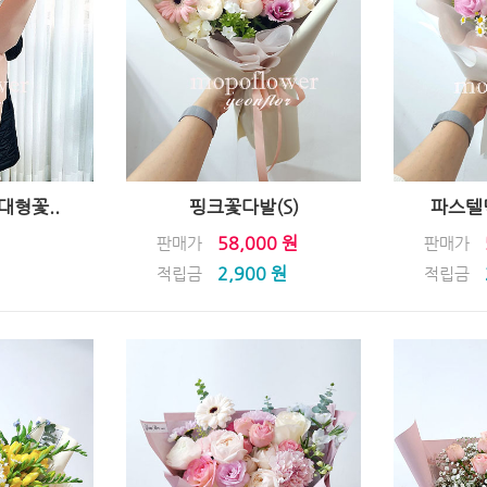
형꽃..
핑크꽃다발(S)
파스텔
58,000 원
판매가
판매가
2,900 원
적립금
적립금