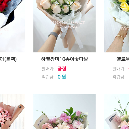
이(블랙)
하젤장미10송이꽃다발
엘로우
품절
판매가
판매가
0 원
적립금
적립금