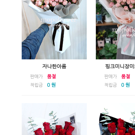
자나한아름
핑크미니장미화
품절
품절
판매가
판매가
0 원
0 원
적립금
적립금