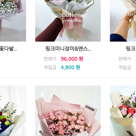
다발..
핑크미니장미&맨스..
핑크
96,000 원
판매가
판매가
4,800 원
적립금
적립금