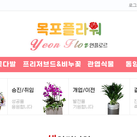
로그
꽃다발
프리저브드&비누꽃
관엽식물
동