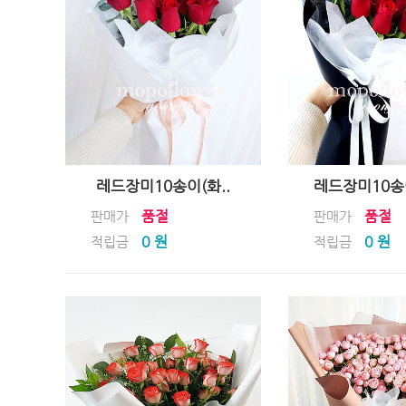
레드장미10송이(화..
레드장미10송
품절
품절
판매가
판매가
0 원
0 원
적립금
적립금