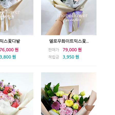
믹스꽃다발
엘로우화이트믹스꽃..
76,000 원
79,000 원
판매가
3,800 원
3,950 원
적립금