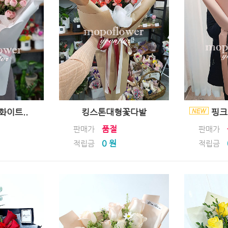
이트..
킹스톤대형꽃다발
핑크
품절
판매가
판매가
0 원
적립금
적립금