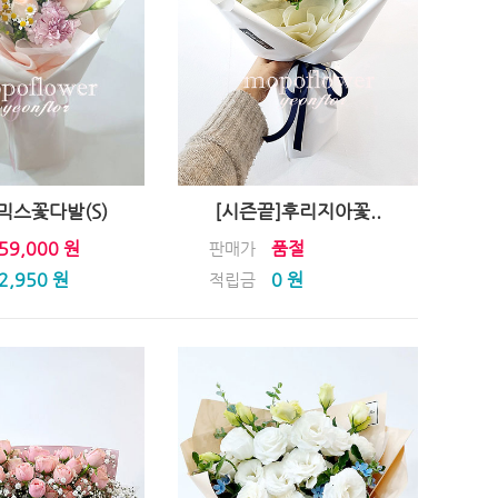
믹스꽃다발(S)
[시즌끝]후리지아꽃..
59,000 원
품절
판매가
2,950 원
0 원
적립금