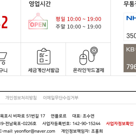
는 해당 정보를 지체 없이 파기합니다.
입한 후 이 약관에 동의한다는 의사표시를 함으로서 회원가입을 신청합니다.
등 관련 법령의 규정에 의하여 다음과 같이 거래 관련 관리 의무 관계의 확인
자 중 다음 각 호에 해당하지 않는 한 회원으로 등록합니다.
자격을 상실한 적이 있는 경우, 다만 제7조제3항에 의한 회원자격 상실 후 3년
에서의 소비자보호에 관한 법률)
거래등에서의 소비자보호에 관한 법률)
상거래등에서의 소비자보호에 관한 법률)
장이 있다고 판단되는 경우
보보호 등에 관한 법률)
달한 시점으로 합니다.
당한 기간 이내에 “몰”에 대하여 회원정보 수정 등의 방법으로 그 변경사항을 
에는 해당 정보를 지체없이 파기합니다.
은 즉시 회원탈퇴를 처리합니다.
자격을 제한 및 정지시킬 수 있습니다.
용에 관련하여 회원이 부담하는 채무를 기일에 지급하지 않는 경우
개인정보처리방침
이메일무단수집거부
된 후 별도의 DB로 옮겨져(종이의 경우 별도의 서류함) 내부 방침 및 기타 
는 등 전자상거래 질서를 위협하는 경우
양속에 반하는 행위를 하는 경우
는 보유되어지는 이외의 다른 목적으로 이용되지 않습니다.
목포시 비파로 51번길 17
연플로르
대표: 조수연
2회 이상 반복되거나 30일 이내에 그 사유가 시정되지 아니하는 경우 “몰”은 
니다. 이 경우 회원에게 이를 통지하고, 회원등록 말소 전에 최소한 30일 
9-전남목포-0226호
사업자등록번호: 142-90-15244
사업자정보확인
E-mail: yeonflor@naver.com
개인정보책임자: 조홍희