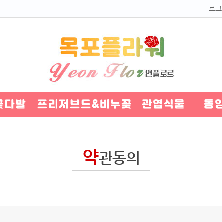
로그
꽃다발
프리저브드&비누꽃
관엽식물
동
약
관동의