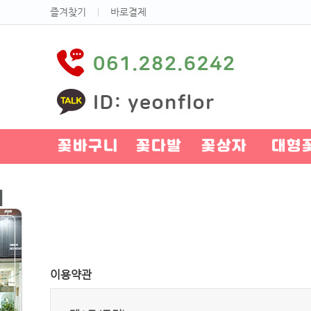
즐겨찾기
ㅣ
바로결제
꽃바구니
꽃다발
꽃상자
대형
이용약관