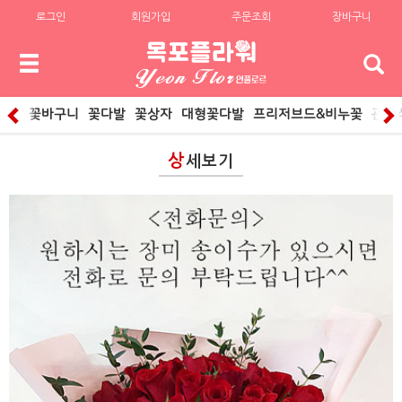
로그인
회원가입
주문조회
장바구니
꽃바구니
꽃다발
꽃상자
대형꽃다발
프리저브드&비누꽃
관엽
상
세보기