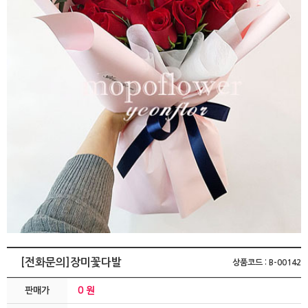
[전화문의]장미꽃다발
상품코드 : B-00142
0 원
판매가