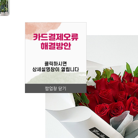
팝업창 닫기