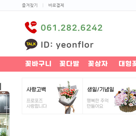
즐겨찾기
ㅣ
바로결제
꽃바구니
꽃다발
꽃상자
대형