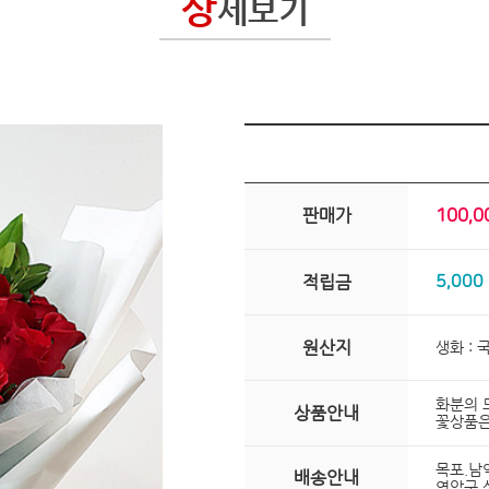
상
세보기
판매가
100,
적립금
5,000
원산지
생화 : 
화분의 
상품안내
꽃상품은
목포.남
배송안내
영암군 