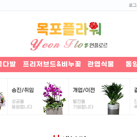
로그
꽃다발
프리저브드&비누꽃
관엽식물
동